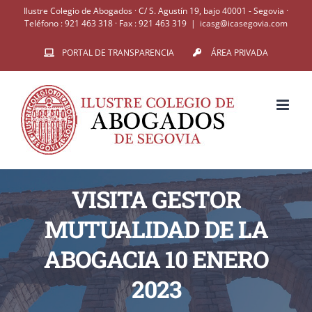
Saltar
Ilustre Colegio de Abogados · C/ S. Agustín 19, bajo 40001 - Segovia ·
Teléfono : 921 463 318 · Fax : 921 463 319
|
icasg@icasegovia.com
al
PORTAL DE TRANSPARENCIA
ÁREA PRIVADA
contenido
VISITA GESTOR
MUTUALIDAD DE LA
ABOGACIA 10 ENERO
2023