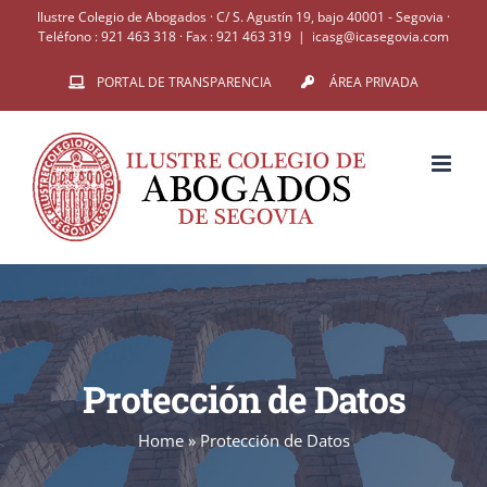
Saltar
Ilustre Colegio de Abogados · C/ S. Agustín 19, bajo 40001 - Segovia ·
Teléfono : 921 463 318 · Fax : 921 463 319
|
icasg@icasegovia.com
al
PORTAL DE TRANSPARENCIA
ÁREA PRIVADA
contenido
Protección de Datos
Home
»
Protección de Datos