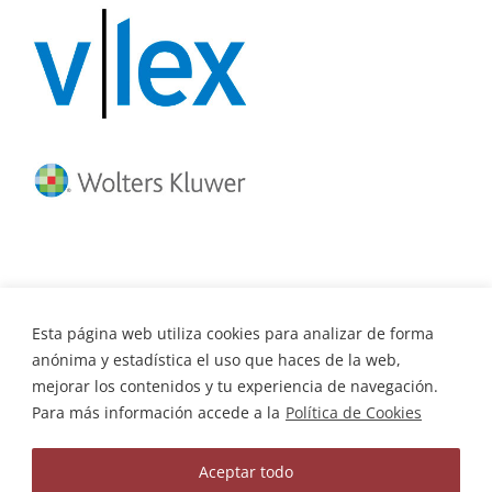
Esta página web utiliza cookies para analizar de forma
anónima y estadística el uso que haces de la web,
mejorar los contenidos y tu experiencia de navegación.
Para más información accede a la
Política de Cookies
Ilustre Colegio de Abogados · C/
Diseño: Globales Internet
Aceptar todo
S. Agustín 19, bajo 40001 - Segovia · Teléfono : 921 463